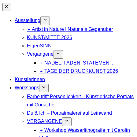
Zum
Inhalt
Ausstellung
springen
⤷ Artist in Nature | Natur als Gegenüber
KUNST/MITTE 2026
EigenSINN
Vergangene
⤷ NADEL. FADEN. STATEMENT.
⤷ TAGE DER DRUCKKUNST 2026
Künstlerinnen
Workshops
Farbe trifft Persönlichkeit – Künstlerische Porträts
mit Gouache
Du & Ich – Porträtmalerei auf Leinwand
VERGANGENE
⤷ Workshop Wasserlithografie mit Carolin