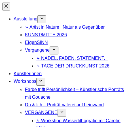
Zum
Inhalt
Ausstellung
springen
⤷ Artist in Nature | Natur als Gegenüber
KUNST/MITTE 2026
EigenSINN
Vergangene
⤷ NADEL. FADEN. STATEMENT.
⤷ TAGE DER DRUCKKUNST 2026
Künstlerinnen
Workshops
Farbe trifft Persönlichkeit – Künstlerische Porträts
mit Gouache
Du & Ich – Porträtmalerei auf Leinwand
VERGANGENE
⤷ Workshop Wasserlithografie mit Carolin