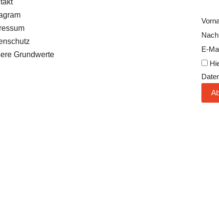
takt
tagram
Vorn
ressum
Nach
enschutz
E-Ma
ere Grundwerte
Hie
Date