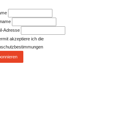
ame
name
il-Adresse
rmit akzeptiere ich die
nschutzbestimmungen