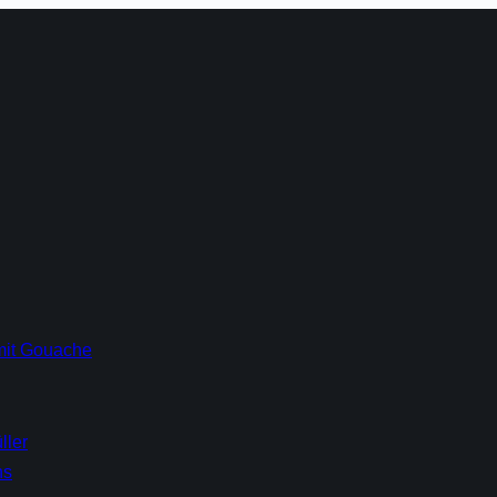
 mit Gouache
ller
hs