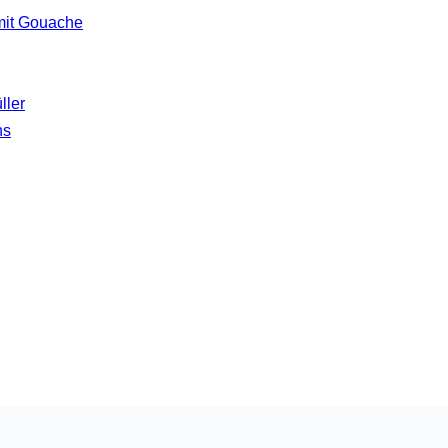
 mit Gouache
ller
hs