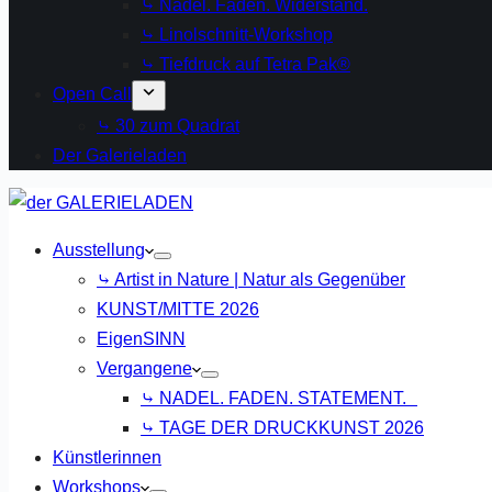
⤷ Nadel. Faden. Widerstand.
⤷ Linolschnitt-Workshop
⤷ Tiefdruck auf Tetra Pak®
Open Call
⤷ 30 zum Quadrat
Der Galerieladen
Ausstellung
⤷ Artist in Nature | Natur als Gegenüber
KUNST/MITTE 2026
EigenSINN
Vergangene
⤷ NADEL. FADEN. STATEMENT.
⤷ TAGE DER DRUCKKUNST 2026
Künstlerinnen
Workshops