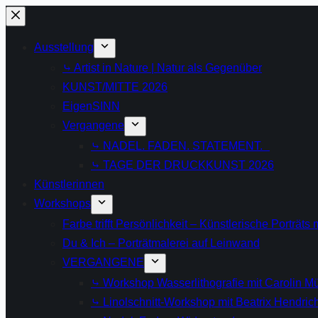
Zum
Inhalt
Ausstellung
springen
⤷ Artist in Nature | Natur als Gegenüber
KUNST/MITTE 2026
EigenSINN
Vergangene
⤷ NADEL. FADEN. STATEMENT.
⤷ TAGE DER DRUCKKUNST 2026
Künstlerinnen
Workshops
Farbe trifft Persönlichkeit – Künstlerische Porträts
Du & Ich – Porträtmalerei auf Leinwand
VERGANGENE
⤷ Workshop Wasserlithografie mit Carolin Mü
⤷ Linolschnitt-Workshop mit Beatrix Hendric